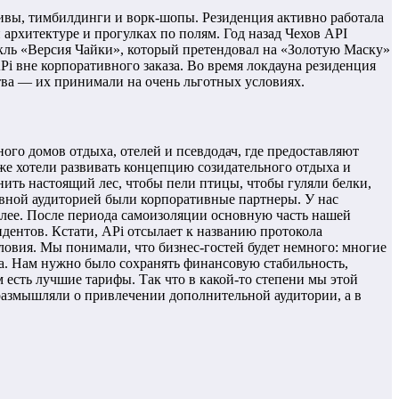
тивы, тимбилдинги и ворк-шопы. Резиденция активно работала
 архитектуре и прогулках по полям. Год назад Чехов API
кль «Версия Чайки», который претендовал на «Золотую Маску»
Pi вне корпоративного заказа. Во время локдауна резиденция
ства — их принимали на очень льготных условиях.
го домов отдыха, отелей и псевдодач, где предоставляют
же хотели развивать концепцию созидательного отдыха и
нить настоящий лес, чтобы пели птицы, чтобы гуляли белки,
овной аудиторией были корпоративные партнеры. У нас
алее. После периода самоизоляции основную часть нашей
идентов. Кстати, APi отсылает к названию протокола
ловия. Мы понимали, что бизнес-гостей будет немного: многие
ета. Нам нужно было сохранять финансовую стабильность,
 есть лучшие тарифы. Так что в какой-то степени мы этой
 размышляли о привлечении дополнительной аудитории, а в