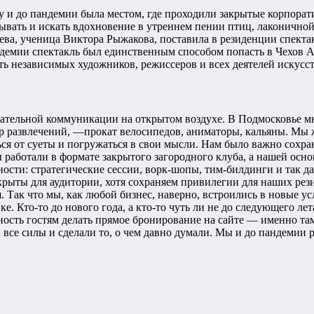
ду и до пандемии была местом, где проходили закрытые корпора
мывать и искать вдохновение в утреннем пении птиц, лаконичной
ва, ученица Виктора Рыжакова, поставила в резиденции спекта
ндемии спектакль был единственным способом попасть в Чехов A
ать независимых художников, режиссеров и всех деятелей искус
тельной коммуникации на открытом воздухе. В Подмосковье мно
р развлечений, —прокат велосипедов, аниматоры, кальяны. Мы 
ься от суеты и погружаться в свои мысли. Нам было важно сохра
работали в формате закрытого загородного клуба, а нашей осн
ости: стратегические сессии, ворк-шопы, тим-билдинги и так д
ткрыты для аудитории, хотя сохраняем привилегии для наших рез
Так что мы, как любой бизнес, наверно, встроились в новые ус
е. Кто-то до нового года, а кто-то чуть ли не до следующего л
ость гостям делать прямое бронирование на сайте — именно там
и все силы и сделали то, о чем давно думали. Мы и до пандемии