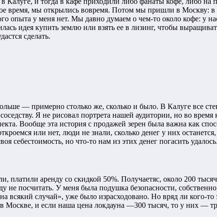
в Калуге, и тогда в кафе приходили либо фанаты кофе, либо на п
ое время, мы открылись вовремя. Потом мы пришли в Москву: в 
гого опыта у меня нет. Мы давно думаем о чем-то около кофе: у
илась идея купить землю или взять ее в лизинг, чтобы выращиват
дастся сделать.
ольше — примерно столько же, сколько и было. В Калуге все стек
 соседству. Я не рисовал портрета нашей аудитории, но во время 
спекта. Вообще эта история с продажей зерен была важна как сп
откроемся или нет, люди не знали, сколько денег у них останетс
воя себестоимость, но что-то нам из этих денег погасить удалось
и, платили аренду со скидкой 50%. Получаетяс, около 200 тысяч
 не посчитать. У меня была подушка безопасности, собственно, 
«на всякий случай», уже было израсходовано. Но вряд ли кого-т
в Москве, и если наша цена локдауна —300 тысяч, то у них — т