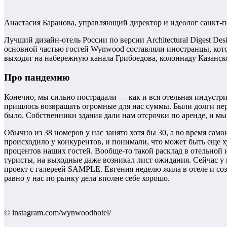
Анастасия Баранова, управляющий директор и идеолог санкт-п
Лучший дизайн-отель России по версии Architectural Digest De
основной частью гостей Wynwood составляли иностранцы, котор
выходят на набережную канала Грибоедова, колоннаду Казанск
Про пандемию
Конечно, мы сильно пострадали — как и вся отельная индустр
пришлось возвращать огромные для нас суммы. Были долги пе
было. Собственники здания дали нам отсрочки по аренде, и мы
Обычно из 38 номеров у нас занято хотя бы 30, а во время само
происходило у конкурентов, и понимали, что может быть еще ху
процентов наших гостей. Вообще-то такой расклад в отельной 
туристы, на выходные даже возникал лист ожидания. Сейчас
проект с галереей SAMPLE. Евгения неделю жила в отеле и со
равно у нас по рынку дела вполне себе хорошо.
© instagram.com/wynwoodhotel/