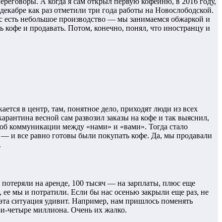
ереговоры. А когда я сам открыл первую кофейню, в 2016 году,
декабре как раз отметили три года работы на Новослободской.
 нас есть небольшое производство — мы занимаемся обжаркой и
ь кофе и продавать. Потом, конечно, понял, что иностранцу и
ается в центр, там, понятное дело, приходят люди из всех
карантина весной сам развозил заказы на кофе и так выяснил,
особ коммуникации между «нами» и «вами». Тогда стало
я, — и все равно готовы были покупать кофе. Да, мы продавали
.
 потеряли на аренде, 100 тысяч — на зарплаты, плюс еще
ее мы и потратили. Если бы нас осенью закрыли еще раз, не
о эта ситуация удивит. Например, нам пришлось поменять
ри-четыре миллиона. Очень их жалко.