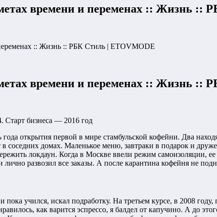
метах времени и переменах :: Жизнь :
переменах :: Жизнь :: РБК Стиль | ETOVMODE
метах времени и переменах :: Жизнь :
4. Старт бизнеса — 2016 год
ь года открытия первой в мире стамбульской кофейни. Два наход
т в соседних домах. Маленькое меню, завтраки в подарок и друж
режить локдаун. Когда в Москве ввели режим самоизоляции, ее
 лично развозил все заказы. А после карантина кофейня не подня
ка учился, искал подработку. На третьем курсе, в 2008 году, 
равилось, как варится эспрессо, я балдел от капучино. А до это