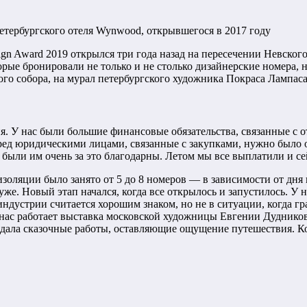
етербургского отеля Wynwood, открывшегося в 2017 году
sign Award 2019 открылся три года назад на пересечении Невско
ые бронировали не только и не столько дизайнерские номера, н
ого собора, на мурал петербургского художника Покраса Лампас
ия. У нас были большие финансовые обязательства, связанные с
ред юридическими лицами, связанные с закупками, нужно было 
 были им очень за это благодарны. Летом мы все выплатили и с
изоляции было занято от 5 до 8 номеров — в зависимости от дня н
же. Новый этап начался, когда все открылось и запустилось. У н
индустрии считается хорошим знаком, но не в ситуации, когда г
 у нас работает выставка московской художницы Евгении Дудн
здала сказочные работы, оставляющие ощущение путешествия. Ко