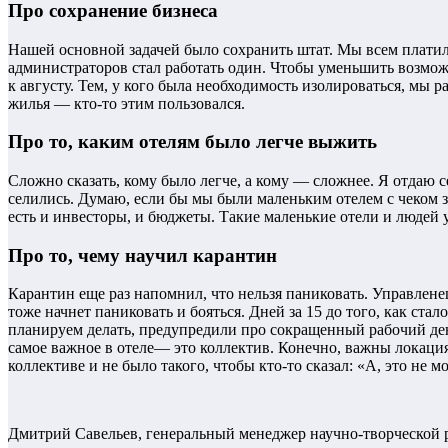
Про сохранение бизнеса
Нашей основной задачей было сохранить штат. Мы всем платили
администраторов стал работать один. Чтобы уменьшить возможн
к августу. Тем, у кого была необходимость изолироваться, мы р
жилья — кто-то этим пользовался.
Про то, каким отелям было легче выжить
Сложно сказать, кому было легче, а кому — сложнее. Я отдаю с
селились. Думаю, если бы мы были маленьким отелем с чеком з
есть и инвесторы, и бюджеты. Такие маленькие отели и людей 
Про то, чему научил карантин
Карантин еще раз напомнил, что нельзя паниковать. Управленец 
тоже начнет паниковать и бояться. Дней за 15 до того, как стал
планируем делать, предупредили про сокращенный рабочий ден
самое важное в отеле— это коллектив. Конечно, важны локация,
коллективе и не было такого, чтобы кто-то сказал: «А, это не м
Дмитрий Савельев, генеральный менеджер научно-творческой р