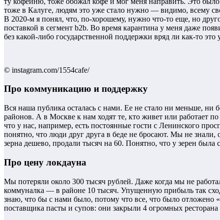
ту кофейню, тоже обожал кофе и мог меня направить. Это было 
тоже в Калуге, людям это уже стало нужно — видимо, всему св
В 2020-м я понял, что, по-хорошему, нужно что-то еще, но дру
поставкой в сегмент b2b. Во время карантина у меня даже появ
без какой-либо государственной поддержки вряд ли как-то это у
© instagram.com/1554cafe/
Про коммуникацию и поддержку
Вся наша публика осталась с нами. Ее не стало ни меньше, ни б
районов. А в Москве к нам ходят те, кто живет или работает по
что у нас, например, есть постоянные гости с Ленинского про
понятно, что люди друг друга в беде не бросают. Мы не знали, 
зерна дешево, продали тысяч на 60. Понятно, что у зерен была с
Про цену локдауна
Мы потеряли около 300 тысяч рублей. Даже когда мы не работал
коммуналка — в районе 10 тысяч. Упущенную прибыль так сходу
знаю, что бы с нами было, потому что все, что было отложено 
поставщика пасты и супов: они закрыли 4 огромных ресторана 