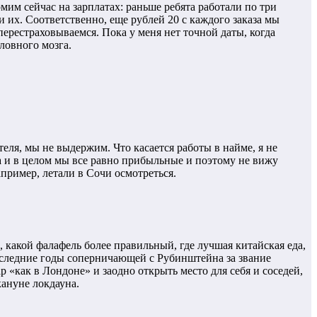
им сейчас на зарплатах: раньше ребята работали по три
и их. Соответственно, еще рублей 20 с каждого заказа мы
перестраховываемся. Пока у меня нет точной даты, когда
ловного мозга.
теля, мы не выдержим. Что касается работы в найме, я не
 Да и в целом мы все равно прибыльные и поэтому не вижу
пример, летали в Сочи осмотреться.
, какой фалафель более правильный, где лучшая китайская еда,
последние годы соперничающей с Рубинштейна за звание
 «как в Лондоне» и заодно открыть место для себя и соседей,
кануне локдауна.