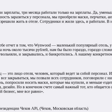
 зарплаты, три месяца работали только на зарплаты. Да, уменьш
ость заразиться у персонала, мы приобрели маски, перчатки, ан
азрешили жить в отеле. Сотрудники и жили здесь, и работали. В 
ебе отчет в том, что Wynwood — маленький популярный отель, у 
а ночь около тысячи рублей, нам бы было гораздо, гораздо слож
увольняли, и закрывались, и банкротились. А нашему конкретно
— это лицо отеля, человек, который ведет за собой персонал. И 
о все закрываться, мы позвали всех сотрудников, поговорили с ним
ь, попросили носить маски, которые мы купили, и меньше езди
 дизайн. Но в конечном счете самый важный тот, кто общается с
ой бизнес, мне все равно».
езиденции Чехов APi, (Чехов, Московская область)