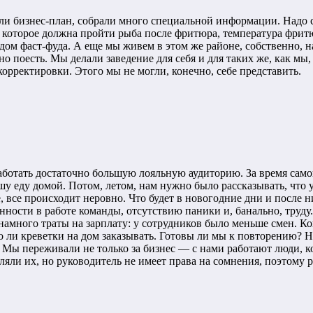
али бизнес-план, собрали много специальной информации. Надо с
з которое должна пройти рыба после фритюра, температура фритю
ом фаст-фуда. А еще мы живем в этом же районе, собственно, на
о поесть. Мы делали заведение для себя и для таких же, как мы
корректировки. Этого мы не могли, конечно, себе представить.
аботать достаточно большую лояльную аудиторию. За время само
у еду домой. Потом, летом, нам нужно было рассказывать, что у
е, все происходит неровно. Что будет в новогодние дни и после 
ности в работе команды, отсутствию паники и, банально, труду
амного траты на зарплату: у сотрудников было меньше смен. Кон
то ли креветки на дом заказывать. Готовы ли мы к повторению? Н
. Мы переживали не только за бизнес — с нами работают люди, 
яли их, но руководитель не имеет права на сомнения, поэтому р