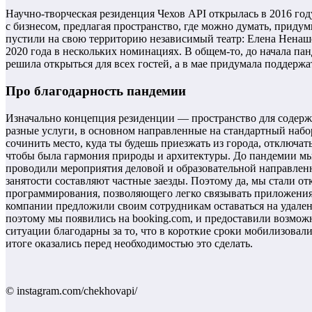
Научно-творческая резиденция Чехов API открылась в 2016 го
с бизнесом, предлагая пространство, где можно думать, приду
пустили на свою территорию независимый театр: Елена Ненаше
2020 года в нескольких номинациях. В общем-то, до начала па
решила открыться для всех гостей, а в мае придумала поддерж
Про благодарность пандемии
Изначально концепция резиденции — пространство для содержа
разные услуги, в основном направленные на стандартный набо
сочинить место, куда ты будешь приезжать из города, отключат
чтобы была гармония природы и архитектуры. До пандемии мы 
проводили мероприятия деловой и образовательной направленн
занятости составляют частные заезды. Поэтому да, мы стали о
программирования, позволяющего легко связывать приложения. 
компании предложили своим сотрудникам оставаться на удаленк
поэтому мы появились на booking.com, и предоставили возможн
ситуации благодарны за то, что в короткие сроки мобилизовал
итоге оказались перед необходимостью это сделать.
© instagram.com/chekhovapi/