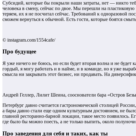
Субсидий, которые бы покрыли наши затраты, нет — никто тебе
человека в смену, сейчас по двое. Мы перешли на пластиковую п
теряем, их я не посчитал сейчас. Требований к одноразовой по
сможем вернуться к обычной. Есть гости, которые боятся смыть
© instagram.com/1554cafe/
Про будущее
Я уже ничего не боюсь, но если будет вторая волна и не будет 
гордый, я могу работать и в найме, и в команде, но я уже выра
смысла ни закрывать этот бизнес, ни продавать. На диверсифи
Андрей Геллер, Лилит Шеина, сооснователи бара «Остров Безы
Петербург давно считается гастрономической столицей России, 
а бары давно стали еще одним культурным достоянием, не было
главной ресторанно-барной локации, такое место появилось. Ег
где было бы можно поесть, а не только выпить, около полуно
Про заведения для себя и таких, как ты