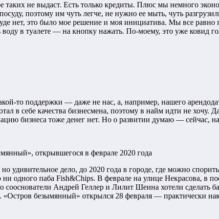
 таких не выдаст. Есть только кредиты. Плюс мы немного эконом
осуду, поэтому им чуть легче, не нужно ее мыть, чуть разгрузил
суде нет, это было мое решение и моя инициатива. Мы все равно 
 воду в туалете — на кнопку нажать. По-моему, это уже ковид го
какой-то поддержки — даже не нас, а, например, нашего арендода
ботал в себе качества бизнесмена, поэтому в найм идти не хочу.
кацию бизнеса тоже денег нет. Но о развитии думаю — сейчас, на
мянный», открывшегося в феврале 2020 года
но удивительное дело, до 2020 года в городе, где можно спорить
 ни одного паба Fish&Chips. В феврале на улице Некрасова, в 
о сооснователи Андрей Геллер и Лилит Шеина хотели сделать бар
чи. «Остров безымянный» открылся 28 февраля — практически на