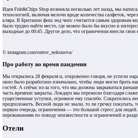
Идея Fish&Chips Shop возникла несколько лет назад, мы напис
технологией, включая мелочи вроде количества салфеток, чере
кляра. В Британии фиш энд чипс считается самым здоровым вид
было трудно найти место, где можно было бы вкусно и интересн
выходные до 00:45. Другое дело, что ограничения внесли свои 
© instagram.com/ostrov_nekrasova/
Про работу во время пандемии
Мы открылись 28 февраля и, откровенно говоря, не успели нар
окно было разработано изначально, чтобы люди могли брать наш
гостей. А сейчас из-за того, что мы должны закрываться раньш
часть времени закрыты. Локдаун мы пережили благодаря слажен
существенные уступки, огромное ему спасибо. Сократились нен
предположить. Весной люди не знали, то ли гречку покупать, 
первую очередь, ограничения — это большой стресс для людей
переживаниям по поводу неизвестности и ограничений и раздел
Отели