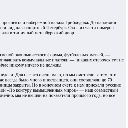
го проспекта и набережной канала Грибоедова. До пандемии
о и вид на экспортный Петербург. Окна из части номеров
а или в типичный петербургский двор.
 отменой экономического форума, футбольных матчей, —
оплачивать коммунальные платежи — никаких отсрочек тут не
ейчас никому ничего не должны.
едели. Для нас это очень мало, но мы смотрели за тем, что
ас всегда было много иностранцев, они составляли до 70
раницы закрыты. Но в конечном счете к нам приехали русские
иковой «По контуру вымышленных миров» — наш совместный
нечно, мы не вышли на показатели прошлого года, но все