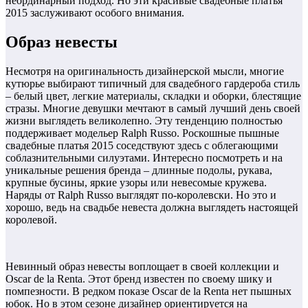
неординарный подход. Но эти красивые свадебные платья
2015 заслуживают особого внимания.
Образ невесты
Несмотря на оригинальность дизайнерской мысли, многие
кутюрье выбирают типичный для свадебного гардероба стиль
– белый цвет, легкие материалы, складки и оборки, блестящие
стразы. Многие девушки мечтают в самый лучший день своей
жизни выглядеть великолепно. Эту тенденцию полностью
поддерживает модельер Ralph Russo. Роскошные пышные
свадебные платья 2015 соседствуют здесь с облегающими
соблазнительными силуэтами. Интересно посмотреть и на
уникальные решения бренда – длинные подолы, рукава,
крупные бусины, яркие узоры или невесомые кружева.
Наряды от Ralph Russo выглядят по-королевски. Но это и
хорошо, ведь на свадьбе невеста должна выглядеть настоящей
королевой.
Невинный образ невесты воплощает в своей коллекции и
Oscar de la Renta. Этот бренд известен по своему шику и
помпезности. В редком показе Oscar de la Renta нет пышных
юбок. Но в этом сезоне дизайнер ориентируется на