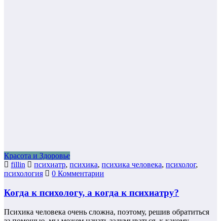
Красота и Здоровье
fillin
психиатр
,
психика
,
психика человека
,
психолог
,
психология
0 Комментарии
Когда к психологу, а когда к психиатру?
Психика человека очень сложна, поэтому, решив обратиться
за помощью, мы можем начать задумываться, к какому…