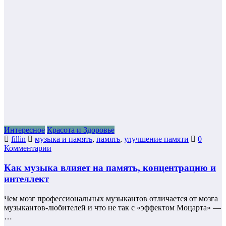
Интересное
Красота и Здоровье
fillin
музыка и память
,
память
,
улучшение памяти
0
Комментарии
Как музыка влияет на память, концентрацию и
интеллект
Чем мозг профессиональных музыкантов отличается от мозга
музыкантов-любителей и что не так с «эффектом Моцарта» —
…