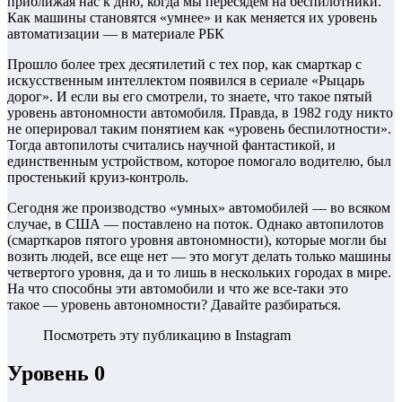
приближая нас к дню, когда мы пересядем на беспилотники.
Как машины становятся «умнее» и как меняется их уровень
автоматизации — в материале РБК
Прошло более трех десятилетий с тех пор, как смарткар с
искусственным интеллектом появился в сериале «Рыцарь
дорог». И если вы его смотрели, то знаете, что такое пятый
уровень автономности автомобиля. Правда, в 1982 году никто
не оперировал таким понятием как «уровень беспилотности».
Тогда автопилоты считались научной фантастикой, и
единственным устройством, которое помогало водителю, был
простенький круиз-контроль.
Сегодня же производство «умных» автомобилей — во всяком
случае, в США — поставлено на поток. Однако автопилотов
(смарткаров пятого уровня автономности), которые могли бы
возить людей, все еще нет — это могут делать только машины
четвертого уровня, да и то лишь в нескольких городах в мире.
На что способны эти автомобили и что же все-таки это
такое — уровень автономности? Давайте разбираться.
Посмотреть эту публикацию в Instagram
Уровень 0