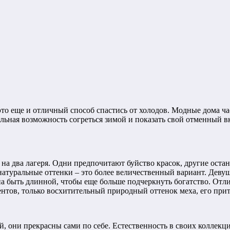
это еще и отличный способ спастись от холодов. Модные дома ч
льная возможность согреться зимой и показать свой отменный в
 на два лагеря. Одни предпочитают буйство красок, другие оста
натуральные оттенки – это более величественный вариант. Девуш
 быть длинной, чтобы еще больше подчеркнуть богатство. Отлич
нтов, только восхитительный природный оттенок меха, его прит
они прекрасны сами по себе. Естественность в своих коллекция