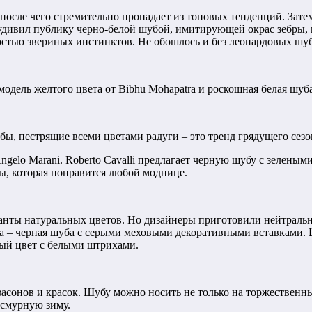
сле чего стремительно пропадает из топовых тенденций. Затем 
удивил публику черно-белой шубой, имитирующей окрас зебры, 
остью звериных инстинктов. Не обошлось и без леопардовых шуб. 
дель желтого цвета от Bibhu Mohapatra и роскошная белая шуба 
ы, пестрящие всеми цветами радуги – это тренд грядущего сезо
Angelo Marani. Roberto Cavalli предлагает черную шубу с зелен
ы, которая понравится любой моднице.
ианты натуральных цветов. Но дизайнеры приготовили нейтральн
 – черная шуба с серыми меховыми декоративными вставками. Шу
ный цвет с белыми штрихами.
фасонов и красок. Шубу можно носить не только на торжественн
асмурную зиму.