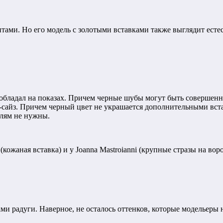
нтами. Но его модель с золотыми вставками также выглядит есте
бладал на показах. Причем черные шубы могут быть совершенн
м-сайз. Причем черный цвет не украшается дополнительными вста
елям не нужны.
ожаная вставка) и у Joanna Mastroianni (крупные стразы на вор
и радуги. Наверное, не осталось оттенков, которые модельеры 