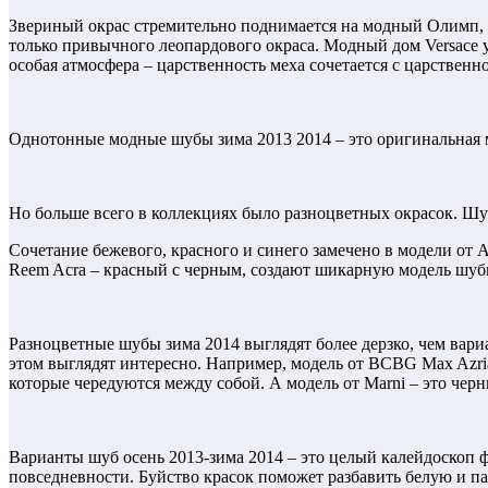
Звериный окрас стремительно поднимается на модный Олимп, по
только привычного леопардового окраса. Модный дом Versace 
особая атмосфера – царственность меха сочетается с царственн
Однотонные модные шубы зима 2013 2014 – это оригинальная мо
Но больше всего в коллекциях было разноцветных окрасок. Шуб
Сочетание бежевого, красного и синего замечено в модели от 
Reem Acra – красный с черным, создают шикарную модель шуб
Разноцветные шубы зима 2014 выглядят более дерзко, чем вар
этом выглядят интересно. Например, модель от BCBG Max Azria
которые чередуются между собой. А модель от Marni – это чер
Варианты шуб осень 2013-зима 2014 – это целый калейдоскоп 
повседневности. Буйство красок поможет разбавить белую и п