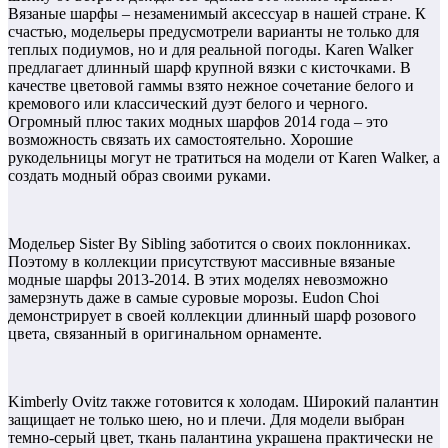
Вязаные шарфы – незаменимый аксессуар в нашей стране. К
счастью, модельеры предусмотрели варианты не только для
теплых подиумов, но и для реальной погоды. Karen Walker
предлагает длинный шарф крупной вязки с кисточками. В
качестве цветовой гаммы взято нежное сочетание белого и
кремового или классический дуэт белого и черного.
Огромный плюс таких модных шарфов 2014 года – это
возможность связать их самостоятельно. Хорошие
рукодельницы могут не тратиться на модели от Karen Walker, а
создать модный образ своими руками.
Модельер Sister By Sibling заботится о своих поклонниках.
Поэтому в коллекции присутствуют массивные вязаные
модные шарфы 2013-2014. В этих моделях невозможно
замерзнуть даже в самые суровые морозы. Eudon Choi
демонстрирует в своей коллекции длинный шарф розового
цвета, связанный в оригинальном орнаменте.
Kimberly Ovitz также готовится к холодам. Широкий палантин
защищает не только шею, но и плечи. Для модели выбран
темно-серый цвет, ткань палантина украшена практически не