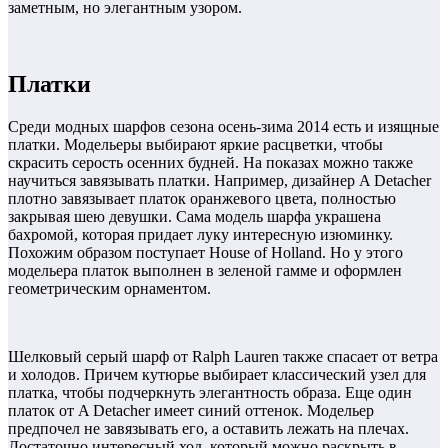
заметным, но элегантным узором.
Платки
Среди модных шарфов сезона осень-зима 2014 есть и изящные
платки. Модельеры выбирают яркие расцветки, чтобы
скрасить серость осенних будней. На показах можно также
научиться завязывать платки. Например, дизайнер A Detacher
плотно завязывает платок оранжевого цвета, полностью
закрывая шею девушки. Сама модель шарфа украшена
бахромой, которая придает луку интересную изюминку.
Похожим образом поступает House of Holland. Но у этого
модельера платок выполнен в зеленой гамме и оформлен
геометрическим орнаментом.
Шелковый серый шарф от Ralph Lauren также спасает от ветра
и холодов. Причем кутюрье выбирает классический узел для
платка, чтобы подчеркнуть элегантность образа. Еще один
платок от A Detacher имеет синий оттенок. Модельер
предпочел не завязывать его, а оставить лежать на плечах.
Достаточно интересный ход, который можно раскрыть в