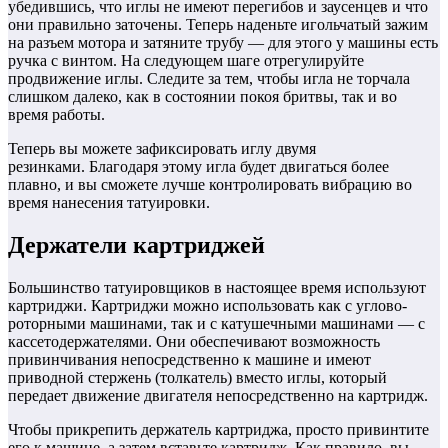
убедившись, что иглы не имеют перегибов и заусенцев и что
они правильно заточены. Теперь наденьте игольчатый зажим
на разъем мотора и затяните трубу — для этого у машины есть
ручка с винтом. На следующем шаге отрегулируйте
продвижение иглы. Следите за тем, чтобы игла не торчала
слишком далеко, как в состоянии покоя бритвы, так и во
время работы.
Теперь вы можете зафиксировать иглу двумя
резинками. Благодаря этому игла будет двигаться более
плавно, и вы сможете лучше контролировать вибрацию во
время нанесения татуировки.
Держатели картриджей
Большинство татуировщиков в настоящее время используют
картриджи. Картриджи можно использовать как с углово-
роторными машинами, так и с катушечными машинами — с
кассетодержателями. Они обеспечивают возможность
привинчивания непосредственно к машине и имеют
приводной стержень (толкатель) вместо иглы, который
передает движение двигателя непосредственно на картридж.
Чтобы прикрепить держатель картриджа, просто привинтите
его к машине, а затем вставьте картридж. Как правило, вы