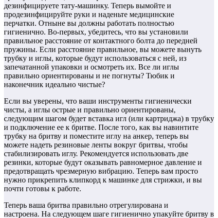
дезинфицируете тату-машинку. Теперь вымойте и
продезинфицируйте руки и наденьте медицинские
перчатки. Отныне вы должны работать полностью
гигиенично. Во-первых, убедитесь, что вы установили
правильное расстояние от контактного болта до передней
пружины. Если расстояние правильное, вы можете вынуть
трубку и иглы, которые будут использоваться с ней, из
запечатанной упаковки и осмотреть их. Все ли иглы
правильно ориентированы и не погнуты? Тюбик и
наконечник идеально чистые?
Если вы уверены, что ваши инструменты гигиенически
чисты, а иглы острые и правильно ориентированы,
следующим шагом будет вставка игл (или картриджа) в трубку
и подключение ее к бритве. После того, как вы навинтите
трубку на бритву и поместите иглу на анкер, теперь вы
можете надеть резиновые ленты вокруг бритвы, чтобы
стабилизировать иглу. Рекомендуется использовать две
резинки, которые будут оказывать равномерное давление и
предотвращать чрезмерную вибрацию. Теперь вам просто
нужно прикрепить клипкорд к машинке для стрижки, и вы
почти готовы к работе.
Теперь ваша бритва правильно отрегулирована и
настроена. На следующем шаге гигиенично упакуйте бритву в